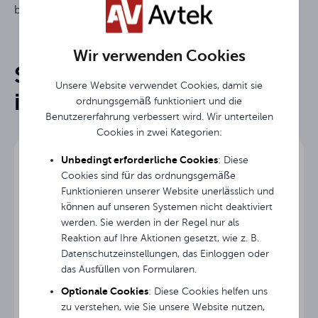
betrachteten Bildes
16:10
Format
Wir verwenden Cookies
Sie könnten an ihnen
Von Hand abgerollt
Bildschirmtyp
Rysunek techniczny dwg do ekranu Business 280
Unsere Website verwendet Cookies, damit sie
interessiert sein
ordnungsgemäß funktioniert und die
125.4 "
Diagonale
Benutzererfahrung verbessert wird. Wir unterteilen
Instrukcja obsługi
Cookies in zwei Kategorien:
Breite des
280 cm
Bildschirms
Unbedingt erforderliche Cookies
: Diese
Cookies sind für das ordnungsgemäße
Avtek Video,Business, Cinema, Wall - rozwijane ręc
Höhe des
Funktionieren unserer Website unerlässlich und
200 cm
Bildschirms
können auf unseren Systemen nicht deaktiviert
werden. Sie werden in der Regel nur als
Rysunek techniczny w PDF do ekranu Business 280
270 cm
Bildbreite
Reaktion auf Ihre Aktionen gesetzt, wie z. B.
Datenschutzeinstellungen, das Einloggen oder
169 cm
das Ausfüllen von Formularen.
Bildhöhe
Optionale Cookies
: Diese Cookies helfen uns
Seitliche schwarze
zu verstehen, wie Sie unsere Website nutzen,
5 cm
Rahmen