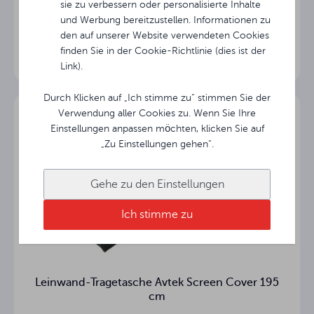
sie zu verbessern oder personalisierte Inhalte
Mobile Rahmenleinwand Avtek FOLD 280 (16:9)
und Werbung bereitzustellen. Informationen zu
27 cm
Schwarz TOP
den auf unserer Website verwendeten Cookies
finden Sie in der Cookie-Richtlinie (dies ist der
Link).
Matt White
Projektionsfläche
Durch Klicken auf „Ich stimme zu“ stimmen Sie der
°
Betrachtungswinkel
Verwendung aller Cookies zu. Wenn Sie Ihre
Einstellungen anpassen möchten, klicken Sie auf
4 cm
Schwarzer Boden
„Zu Einstellungen gehen“.
Länge des
286.9 cm
Gehäuses
Gehe zu den Einstellungen
Ich stimme zu
Gehäuse-
cm
Querschnitt
Nein
Einbau in die Decke
Leinwand-Tragetasche Avtek Screen Cover 195
cm
10.3 kg
Nettogewicht