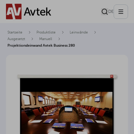
DE
Startseite
Produktliste
Leinwände
Ausgesetzt
Manuell
Projektionsleinwand Avtek Business 280