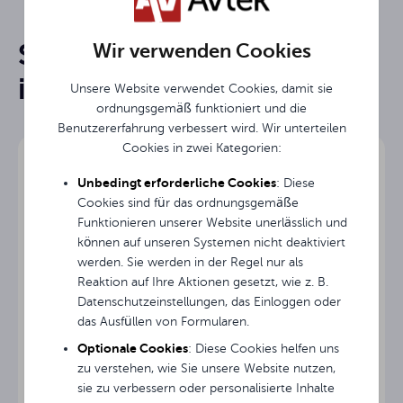
16:9
Format
Sie könnten an ihnen
Wir verwenden Cookies
Rahmen - faltbar FOLD
Bildschirmtyp
Rysunek techniczny
interessiert sein
Unsere Website verwendet Cookies, damit sie
138 "
Diagonale
ordnungsgemäß funktioniert und die
Instrukcja obsługi / User Guide / Gebrauchsanweisung
Benutzererfahrung verbessert wird. Wir unterteilen
Breite des
324.8 cm
Cookies in zwei Kategorien:
Bildschirms
Unbedingt erforderliche Cookies
: Diese
Höhe des
Cookies sind für das ordnungsgemäße
193 cm
Bildschirms
Funktionieren unserer Website unerlässlich und
können auf unseren Systemen nicht deaktiviert
304.8 cm
Bildbreite
werden. Sie werden in der Regel nur als
Reaktion auf Ihre Aktionen gesetzt, wie z. B.
172.7 cm
Bildhöhe
Datenschutzeinstellungen, das Einloggen oder
das Ausfüllen von Formularen.
10 cm
Schwarz TOP
Optionale Cookies
: Diese Cookies helfen uns
zu verstehen, wie Sie unsere Website nutzen,
Leinwand-Tragetasche Avtek Screen Cover 195
Matt White
sie zu verbessern oder personalisierte Inhalte
Projektionsfläche
cm