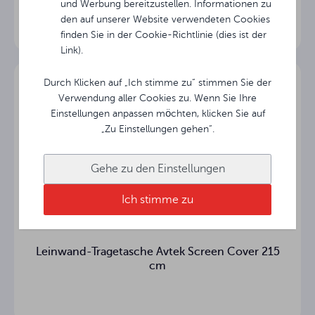
und Werbung bereitzustellen. Informationen zu
den auf unserer Website verwendeten Cookies
°
Betrachtungswinkel
finden Sie in der Cookie-Richtlinie (dies ist der
Link).
10 cm
Schwarzer Boden
Durch Klicken auf „Ich stimme zu“ stimmen Sie der
Länge des
0 cm
Verwendung aller Cookies zu. Wenn Sie Ihre
Gehäuses
Einstellungen anpassen möchten, klicken Sie auf
„Zu Einstellungen gehen“.
16.22 kg
Nettogewicht
Gehe zu den Einstellungen
28.3 kg
Bruttogewicht
Ich stimme zu
Gesamthöhe des
cm
FOLD-Bildschirms
Leinwand-Tragetasche Avtek Screen Cover 215
Abstand der
cm
Unterkante des
cm
Bildschirms über
dem Boden