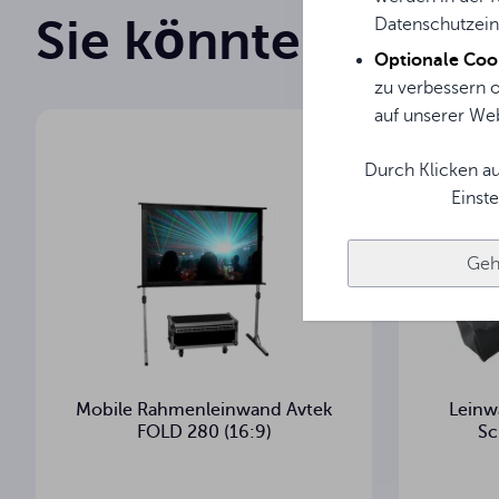
Sie könnten an ihn
Datenschutzein
263.8 cm
Breite des Bildschirms
Optionale Coo
157 cm
zu verbessern o
Höhe des Bildschirms
auf unserer Web
243.8 cm
Bildbreite
Durch Klicken au
137.2 cm
Einst
Bildhöhe
10 cm
Seitliche schwarze Rahmen
Geh
10 cm
Schwarz TOP
Matt White
Projektionsfläche
Mobile Rahmenleinwand Avtek
Leinw
°
Betrachtungswinkel
FOLD 280 (16:9)
Sc
10 cm
Schwarzer Boden