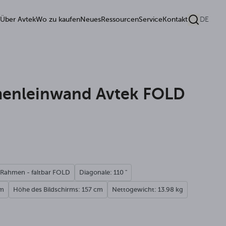
Über Avtek
Wo zu kaufen
Neues
Ressourcen
Service
Kontakt
DE
enleinwand Avtek FOLD
 Rahmen - faltbar FOLD
Diagonale: 110 "
cm
Höhe des Bildschirms: 157 cm
Nettogewicht: 13.98 kg