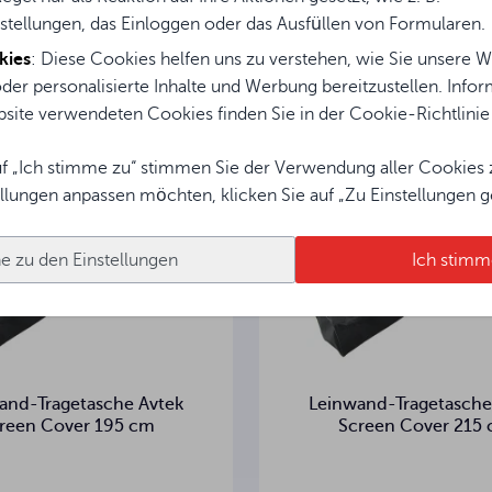
en interessiert sein
stellungen, das Einloggen oder das Ausfüllen von Formularen.
kies
: Diese Cookies helfen uns zu verstehen, wie Sie unsere W
der personalisierte Inhalte und Werbung bereitzustellen. Info
site verwendeten Cookies finden Sie in der Cookie-Richtlinie (d
f „Ich stimme zu“ stimmen Sie der Verwendung aller Cookies 
ellungen anpassen möchten, klicken Sie auf „Zu Einstellungen g
e zu den Einstellungen
Ich stimm
and-Tragetasche Avtek
Leinwand-Tragetasche
reen Cover 195 cm
Screen Cover 215