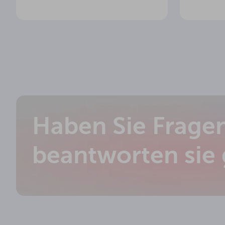
13.98 kg
Nettogewicht
24.64 kg
Bruttogewicht
cm
Gesamthöhe des FOLD-Bildschirms
Abstand der Unterkante des Bildschirms
cm
über dem Boden
Haben Sie Frage
cm
Abmessungen des Gehäuses
10.66 kg
Gewicht des Gehäuses
beantworten sie
3
Garantie (Jahre)