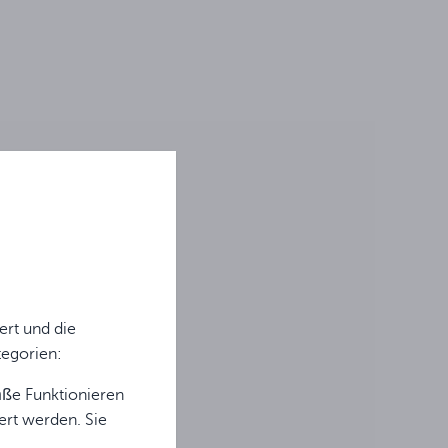
rt und die
tegorien:
äße Funktionieren
ert werden. Sie