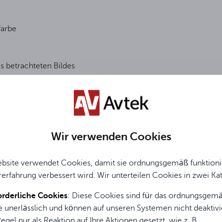
farbe
 betrachteten Bildes
ransport und Bewegung des Bildschirms
Wir verwenden Cookies
bsite verwendet Cookies, damit sie ordnungsgemäß funktionie
erfahrung verbessert wird. Wir unterteilen Cookies in zwei Ka
altbar FOLD
rderliche Cookies
: Diese Cookies sind für das ordnungsgem
 unerlässlich und können auf unseren Systemen nicht deaktivi
Instrukcja obsługi / User Guide / Gebrauchsanweisung
egel nur als Reaktion auf Ihre Aktionen gesetzt, wie z. B.