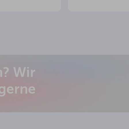
n? Wir
 gerne