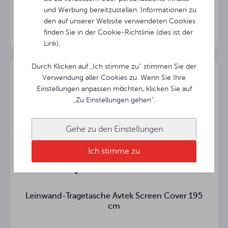
Gehäuse-
cm
und Werbung bereitzustellen. Informationen zu
Querschnitt
den auf unserer Website verwendeten Cookies
finden Sie in der Cookie-Richtlinie (dies ist der
6.8 kg
Nettogewicht
Link).
7.7 kg
Bruttogewicht
Durch Klicken auf „Ich stimme zu“ stimmen Sie der
Verwendung aller Cookies zu. Wenn Sie Ihre
3
Einstellungen anpassen möchten, klicken Sie auf
Garantie (Jahre)
„Zu Einstellungen gehen“.
Gehe zu den Einstellungen
Ich stimme zu
Leinwand-Tragetasche Avtek Screen Cover 195
cm