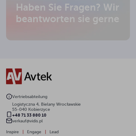
Haben Sie Fragen? Wir
beantworten sie gerne
Vertriebsabteilung
Logistyczna 4, Bielany Wrocławskie
55-040 Kobierzyce
+48 71 33 880 10
verkauf@vidis.pl
Inspire
|
Engage
|
Lead