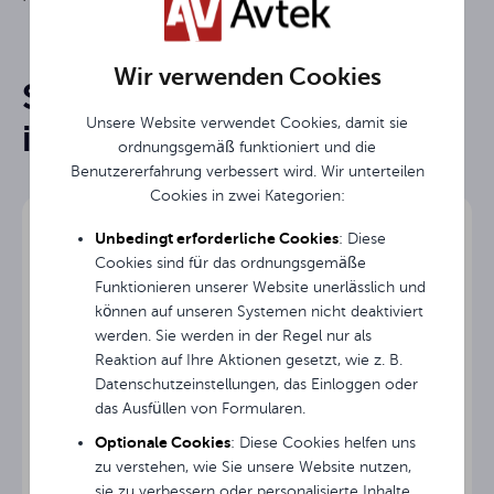
Auf einem Stativ
Bildschirmtyp
Wir verwenden Cookies
Sie könnten an ihnen
83 "
Diagonale
Instrukcja obsługi
Unsere Website verwendet Cookies, damit sie
interessiert sein
Breite des
ordnungsgemäß funktioniert und die
150 cm
Bildschirms
Benutzererfahrung verbessert wird. Wir unterteilen
Avtek Tripod - broszura produktowa
Cookies in zwei Kategorien:
Höhe des
150 cm
Bildschirms
Unbedingt erforderliche Cookies
: Diese
Cookies sind für das ordnungsgemäße
Funktionieren unserer Website unerlässlich und
150 cm
Bildbreite
können auf unseren Systemen nicht deaktiviert
werden. Sie werden in der Regel nur als
150 cm
Bildhöhe
Reaktion auf Ihre Aktionen gesetzt, wie z. B.
Datenschutzeinstellungen, das Einloggen oder
Matt White
Projektionsfläche
das Ausfüllen von Formularen.
Optionale Cookies
: Diese Cookies helfen uns
°
Betrachtungswinkel
zu verstehen, wie Sie unsere Website nutzen,
sie zu verbessern oder personalisierte Inhalte
Mobile Rahmenleinwand Avtek FOLD 280 (16:9)