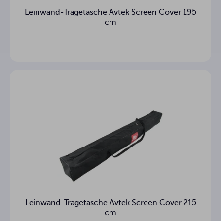
Leinwand-Tragetasche Avtek Screen Cover 195
cm
Nein
Seitliche Zugseile
Nein
Einbau in die Decke
Position der
Auf der linken Seite
Stromversorgung
8.8 kg
Nettogewicht
10.4 kg
Bruttogewicht
3
Garantie (Jahre)
Leinwand-Tragetasche Avtek Screen Cover 215
cm