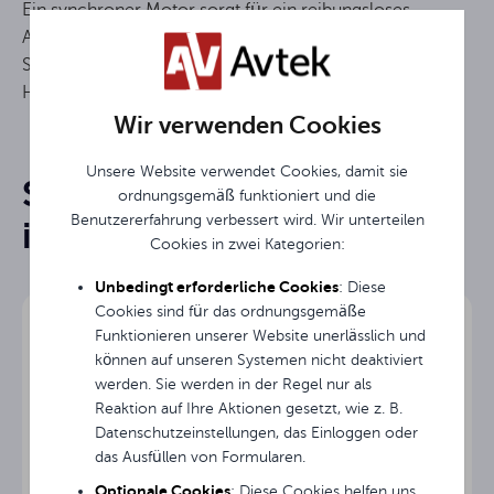
Ein synchroner Motor sorgt für ein reibungsloses
Ausklappen der Leinwand
Steuerung über Kabel (optional kabellos)
HD-Bilddarstellung möglich
Wir verwenden Cookies
Elektrisch erweiterbar
Bildschirmtyp
Unsere Website verwendet Cookies, damit sie
Sie könnten an ihnen
116 "
Diagonale
ordnungsgemäß funktioniert und die
Rysunek techniczny dwg do ekranu Wall Electric 240
Benutzererfahrung verbessert wird. Wir unterteilen
interessiert sein
Breite des
Cookies in zwei Kategorien:
245 cm
Bildschirms
Instrukcja obsługi
Unbedingt erforderliche Cookies
: Diese
Cookies sind für das ordnungsgemäße
Höhe des
189 cm
Bildschirms
Funktionieren unserer Website unerlässlich und
Avtek Wall Electric - broszura produktowa
können auf unseren Systemen nicht deaktiviert
werden. Sie werden in der Regel nur als
240 cm
Bildbreite
Reaktion auf Ihre Aktionen gesetzt, wie z. B.
Datenschutzeinstellungen, das Einloggen oder
Rysunek techniczny w PDF do ekranu Wall Electric 2
180 cm
Bildhöhe
das Ausfüllen von Formularen.
Optionale Cookies
: Diese Cookies helfen uns