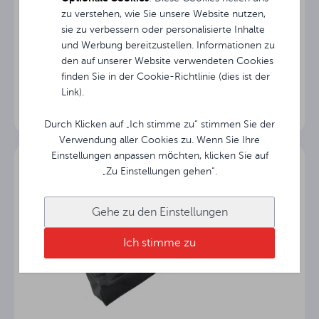
Seitliche schwarze
2.5 cm
Rahmen
zu verstehen, wie Sie unsere Website nutzen,
sie zu verbessern oder personalisierte Inhalte
und Werbung bereitzustellen. Informationen zu
5.5 cm
Schwarz TOP
den auf unserer Website verwendeten Cookies
Mobile Rahmenleinwand Avtek FOLD 280 (16:9)
finden Sie in der Cookie-Richtlinie (dies ist der
Matt White
Projektionsfläche
Link).
°
Betrachtungswinkel
Durch Klicken auf „Ich stimme zu“ stimmen Sie der
Verwendung aller Cookies zu. Wenn Sie Ihre
3.5 cm
Schwarzer Boden
Einstellungen anpassen möchten, klicken Sie auf
„Zu Einstellungen gehen“.
Länge des
261.5 cm
Gehäuses
Gehe zu den Einstellungen
Gehäuse-
cm
Ich stimme zu
Querschnitt
Auf dem Draht
Typ der Kontrolle
Synchron
Typ des Motors