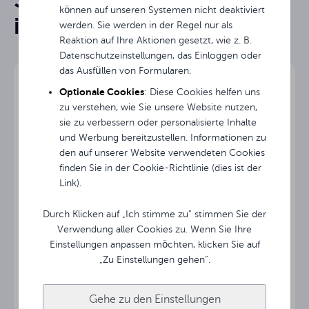
Instrukcja obsługi
können auf unseren Systemen nicht deaktiviert
interessiert sein
werden. Sie werden in der Regel nur als
131 "
Diagonale
Reaktion auf Ihre Aktionen gesetzt, wie z. B.
Avtek Video i Business Electric - broszura produkt
Datenschutzeinstellungen, das Einloggen oder
Breite des
300 cm
das Ausfüllen von Formularen.
Bildschirms
Optionale Cookies
: Diese Cookies helfen uns
Rysunek techniczny w PDF do ekranu Business Electr
zu verstehen, wie Sie unsere Website nutzen,
Höhe des
227.5 cm
Bildschirms
sie zu verbessern oder personalisierte Inhalte
und Werbung bereitzustellen. Informationen zu
den auf unserer Website verwendeten Cookies
Position der
Auf der linken Seite
Stromversorgung
finden Sie in der Cookie-Richtlinie (dies ist der
Link).
18.6 kg
Nettogewicht
Durch Klicken auf „Ich stimme zu“ stimmen Sie der
Verwendung aller Cookies zu. Wenn Sie Ihre
3
Garantie (Jahre)
Einstellungen anpassen möchten, klicken Sie auf
Mobile Rahmenleinwand Avtek FOLD 280 (16:9)
„Zu Einstellungen gehen“.
Gehe zu den Einstellungen