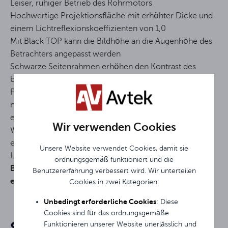
Leiser, ruhiger Betrieb des Rohrmotors
Hochwertige Projektionsfläche mit erhöhter Dicke und
einem Lichtreflexionskoeffizienten von 1,0
Mit Black TOP kann die Bildhöhe an die Augenhöhe des
Betrachters angepasst werden
Schwarze Seitenrahmen erhöhen den Kontrast des
betrachteten Bildes
Plug-and-Play-Technologie – die Leinwand ist sofort
nach dem Anschließen an die Stromversorgung
einsatzbereit
Wir verwenden Cookies
Wand- und Funkfernbedienung im Lieferumfang
enthalten
Unsere Website verwendet Cookies, damit sie
Länge des Netzkabels: 1,8 m
ordnungsgemäß funktioniert und die
Benötigt 2 CR2032-Batterien (nicht im Lieferumfang
Benutzererfahrung verbessert wird. Wir unterteilen
enthalten)
Cookies in zwei Kategorien:
16:10
Format
Unbedingt erforderliche Cookies
: Diese
Cookies sind für das ordnungsgemäße
Sie könnten an ihnen
Funktionieren unserer Website unerlässlich und
Elektrisch erweiterbar
Bildschirmtyp