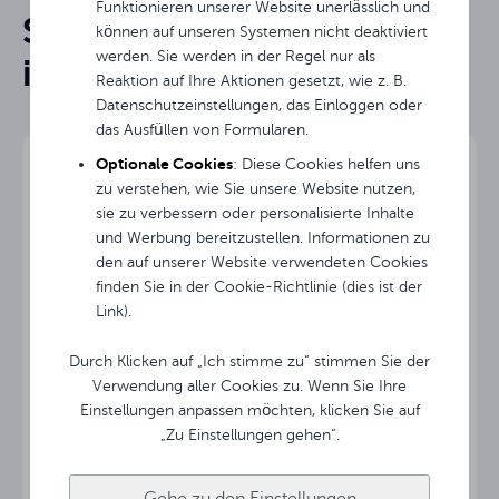
Funktionieren unserer Website unerlässlich und
Sie könnten an ihnen
Elektrisch erweiterbar
Bildschirmtyp
können auf unseren Systemen nicht deaktiviert
Instrukcja obsługi
werden. Sie werden in der Regel nur als
interessiert sein
85.8 "
Diagonale
Reaktion auf Ihre Aktionen gesetzt, wie z. B.
Datenschutzeinstellungen, das Einloggen oder
Avtek Electric - broszura produkt
das Ausfüllen von Formularen.
Breite des
200 cm
Bildschirms
Optionale Cookies
: Diese Cookies helfen uns
zu verstehen, wie Sie unsere Website nutzen,
Rysunek techniczny
Höhe des
sie zu verbessern oder personalisierte Inhalte
200 cm
Bildschirms
und Werbung bereitzustellen. Informationen zu
den auf unserer Website verwendeten Cookies
190 cm
Bildbreite
finden Sie in der Cookie-Richtlinie (dies ist der
Link).
106.9 cm
Bildhöhe
Durch Klicken auf „Ich stimme zu“ stimmen Sie der
Verwendung aller Cookies zu. Wenn Sie Ihre
Seitliche schwarze
5 cm
Rahmen
Einstellungen anpassen möchten, klicken Sie auf
Mobile Rahmenleinwand Avtek FOLD 280 (16:9)
„Zu Einstellungen gehen“.
88.1 cm
Schwarz TOP
Gehe zu den Einstellungen