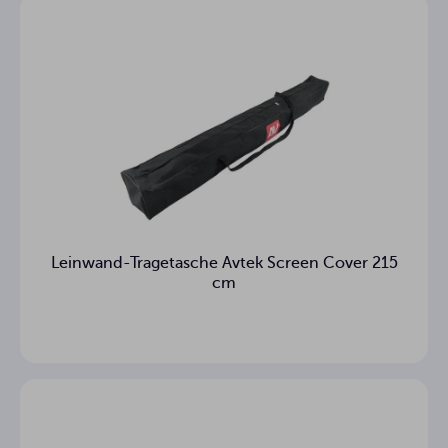
Position der
Auf der linken Seite
Stromversorgung
10 kg
Nettogewicht
11.4 kg
Bruttogewicht
3
Garantie (Jahre)
Leinwand-Tragetasche Avtek Screen Cover 215
cm