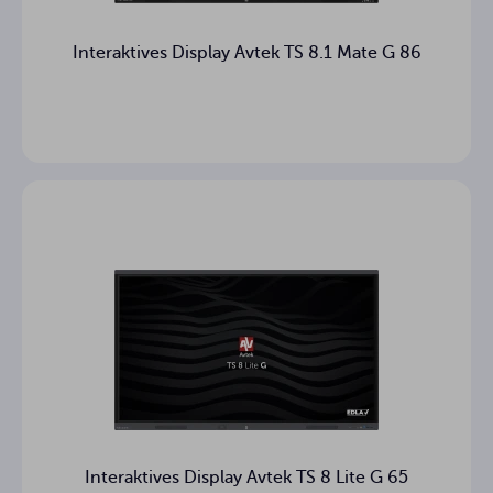
für Windows
Berührungspunkte
Interaktives Display Avtek TS 8.1 Mate G 86
HDMI
Videoausgänge
Display Port, 4 x
Videoeingänge
HDMI
mini jack 3.5 mm
Audioeingänge
2 x RJ-45, RS232, 2 x
USB Touch, USB 2.0,
Kommunikationsanschlüsse
4 x USB 3.0, 2 x USB
(C)
mini jack 3.5 mm
Audioausgänge
800 x 600 mm
VESA
1957 x 1171 x 86 mm
Bildschirmgröße
Interaktives Display Avtek TS 8 Lite G 65