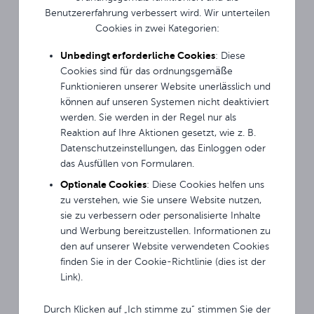
Benutzererfahrung verbessert wird. Wir unterteilen
und deren schnelle
Cookies in zwei Kategorien:
Zusammenfassung. Dies
funktioniert unabhängig
Unbedingt erforderliche Cookies
: Diese
davon, ob eine Präsentation,
Cookies sind für das ordnungsgemäße
ein Browser im Android-
Funktionieren unserer Website unerlässlich und
System oder ein Bild von
können auf unseren Systemen nicht deaktiviert
einer externen Quelle wie
einem Laptop angezeigt
werden. Sie werden in der Regel nur als
wird.
Reaktion auf Ihre Aktionen gesetzt, wie z. B.
Datenschutzeinstellungen, das Einloggen oder
Monitor-Sperrfunktionen
das Ausfüllen von Formularen.
sind für die Schulumgebung
Optionale Cookies
: Diese Cookies helfen uns
und überfüllte Orte
zu verstehen, wie Sie unsere Website nutzen,
geeignet. USB Disk Lock
sie zu verbessern oder personalisierte Inhalte
ermöglicht das Sperren des
und Werbung bereitzustellen. Informationen zu
Monitors und das
den auf unserer Website verwendeten Cookies
Entsperren nur nach dem
finden Sie in der Cookie-Richtlinie (dies ist der
Anschließen eines
Link).
Schlüssels (USB-Speicher)
mit der entsprechenden
Entsperrdatei. Die Monitor-
Durch Klicken auf „Ich stimme zu“ stimmen Sie der