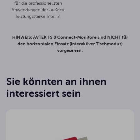
für die professionellsten
Anwendungen der äußerst
leistungsstarke Intel i7.
HINWEIS: AVTEK TS 8 Connect-Monitore sind NICHT für
den horizontalen Einsatz (interaktiver Tischmodus)
vorgesehen.
Connect
Serie
Sie könnten an ihnen
86"
Diagonal
Handbuch Note3 - DE
interessiert sein
Android 13
Systemversion
Instrukcja opr. Connect - PL
VA
Dashboard
16:9
Anteil
Handbuch Connect - DE