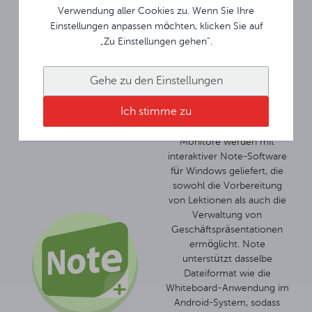
Sperranwendung sichert ihn
Verwendung aller Cookies zu. Wenn Sie Ihre
ähnlich wie ein Telefon mit
Einstellungen anpassen möchten, klicken Sie auf
einem Code. Beide
„Zu Einstellungen gehen“.
Lösungen schützen die
Geräte und die darauf
Gehe zu den Einstellungen
verfügbaren Daten vor
unbefugter Nutzung.
Ich stimme zu
Avtek TouchScreen-
Monitore werden mit
interaktiver Note-Software
für Windows geliefert, die
sowohl die Vorbereitung
von Lektionen als auch die
Verwaltung von
Geschäftspräsentationen
ermöglicht. Note
unterstützt dasselbe
Dateiformat wie die
Whiteboard-Anwendung im
Android-System, sodass