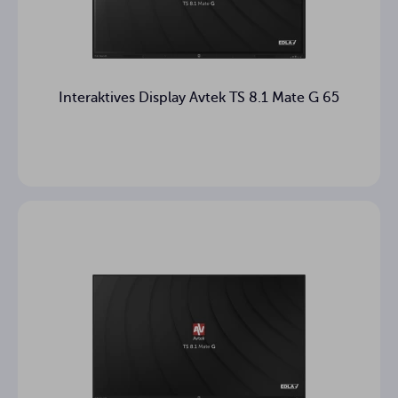
≥ 50 000 godzin
Lebensdauer des Panels
2 x 18W + 2 x 8W
Eingebaute Lautsprecher
Interaktives Display Avtek TS 8.1 Mate G 65
1
Eingebautes Mikrofon
5 lat (w tym 2 lata
Garantien
one-to-one)
Infrarot
Touch-Technologie
< 2,5 ms
Ansprechzeit
Palec lub dowolny
Wie man es benutzt
inny przedmiot
32767 x 32767
Touch-Auflösung
32 für Android, 50
Anzahl der